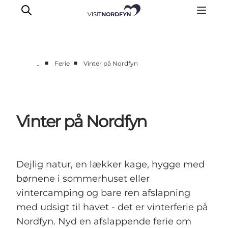
■
■
…
Ferie
Vinter på Nordfyn
Oplev
Det sker
Spis og drik
Vinter på Nordfyn
Overnatning
Book oplevelser
For børn
Dejlig natur, en lækker kage, hygge med
børnene i sommerhuset eller
vintercamping og bare ren afslapning
med udsigt til havet - det er vinterferie på
Nordfyn. Nyd en afslappende ferie om