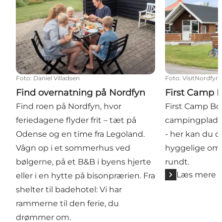
Foto
:
Daniel Villadsen
Foto
:
VisitNordfyn
Find overnatning på Nordfyn
First Camp 
Find roen på Nordfyn, hvor
First Camp Bo
feriedagene flyder frit – tæt på
campingplads 
Odense og en time fra Legoland.
- her kan du c
Vågn op i et sommerhus ved
hyggelige omg
bølgerne, på et B&B i byens hjerte
rundt.
Læs mere
eller i en hytte på bisonprærien. Fra
shelter til badehotel: Vi har
rammerne til den ferie, du
drømmer om.