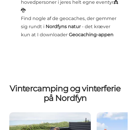
hovedpersoner i jeres helt egne eventyr👸
🐉
Find nogle af de geocaches, der gemmer
sig rundt i
Nordfyns natur
- det kræver
kun at I downloader
Geocaching-appen
Vintercamping og vinterferie
på Nordfyn
Find overnatning på Nordfyn
First Camp Bo