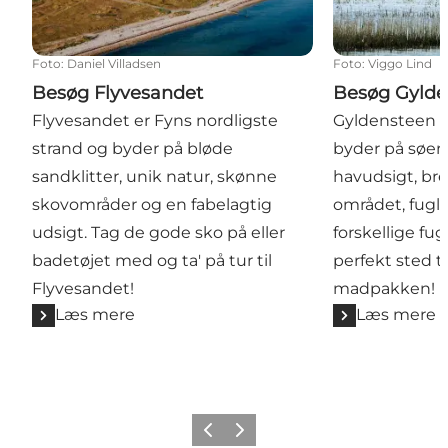
Foto
:
Daniel Villadsen
Foto
:
Viggo Lind
Besøg Flyvesandet
Besøg Gylde
Flyvesandet er Fyns nordligste
Gyldensteen 
strand og byder på bløde
byder på søer
sandklitter, unik natur, skønne
havudsigt, bre
skovområder og en fabelagtig
området, fugl
udsigt. Tag de gode sko på eller
forskellige fug
badetøjet med og ta' på tur til
perfekt sted ti
Flyvesandet!
madpakken!
Læs mere
Læs mere
Forrige billede
Næste billede