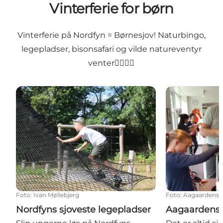
Vinterferie for børn
Vinterferie på Nordfyn = Børnesjov! Naturbingo,
legepladser, bisonsafari og vilde natureventyr
venter🏊‍♀️🥽🐉
Nordfyns sjoveste legepladser
Aagaardens Ly
Foto
:
Ivan Møllebjerg
Foto
:
Aagaardens 
Nordfyns sjoveste legepladser
Aagaardens 