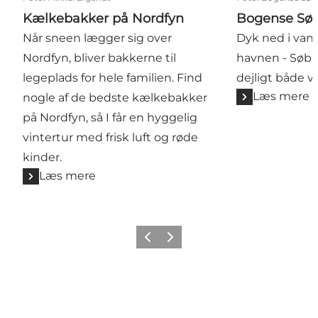
Kælkebakker på Nordfyn
Bogense Sø
Når sneen lægger sig over
Dyk ned i vand
Nordfyn, bliver bakkerne til
havnen - Søba
legeplads for hele familien. Find
dejligt både 
Læs mere
nogle af de bedste kælkebakker
på Nordfyn, så I får en hyggelig
vintertur med frisk luft og røde
kinder.
Læs mere
Forrige billede
Næste billede