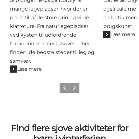
Slip ungerne løs på Nordfyns
Det er altid sjo
mange legepladser, hvor der er
også cafe me
plads til både store grin og vilde
og butik med
klatreture. Fra naturlegepladser
brugskunst.
Læs mere
ved kysten til udfordrende
forhindringsbaner i skoven – her
finder I de bedste steder til leg og
samvær.
Læs mere
Forrige billede
Næste billede
Find flere sjove aktiviteter for
børn i vinterferien