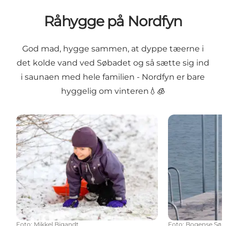
Råhygge på Nordfyn
God mad, hygge sammen, at dyppe tæerne i
det kolde vand ved Søbadet og så sætte sig ind
i saunaen med hele familien - Nordfyn er bare
hyggelig om vinteren💧🧊
Kælkebakker på Nordfyn
Bogense Søb
Foto
:
Mikkel Bigandt
Foto
:
Bogense Søb