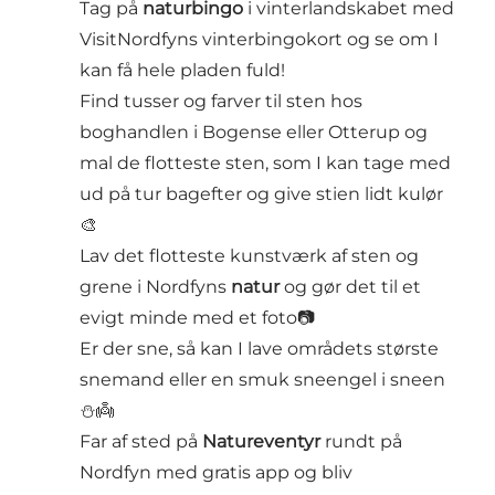
Tag på
naturbingo
i vinterlandskabet med
VisitNordfyns vinterbingokort og se om I
kan få hele pladen fuld!
Find tusser og farver til sten hos
boghandlen i Bogense eller Otterup og
mal de flotteste sten, som I kan tage med
ud på tur bagefter og give stien lidt kulør
🎨
Lav det flotteste kunstværk af sten og
grene i Nordfyns
natur
og gør det til et
evigt minde med et foto📷
Er der sne, så kan I lave områdets største
snemand eller en smuk sneengel i sneen
⛄👼
Far af sted på
Natureventyr
rundt på
Nordfyn med gratis app og bliv