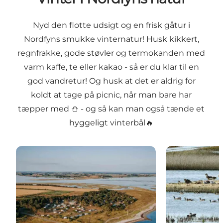
Nyd den flotte udsigt og en frisk gåtur i
Nordfyns smukke vinternatur! Husk kikkert,
regnfrakke, gode støvler og termokanden med
varm kaffe, te eller kakao - så er du klar til en
god vandretur! Og husk at det er aldrig for
koldt at tage på picnic, når man bare har
tæpper med ⛄ - og så kan man også tænde et
hyggeligt vinterbål🔥
Besøg Flyvesandet
Besøg Gylden