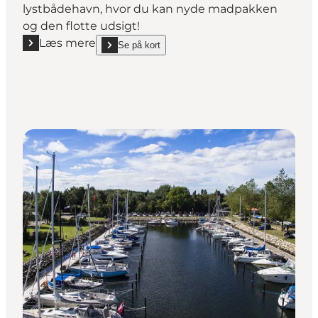
lystbådehavn, hvor du kan nyde madpakken
og den flotte udsigt!
Læs mere
Se på kort
Læs mere "Klintebjerg Havn"
show Klintebjerg Havn on_map