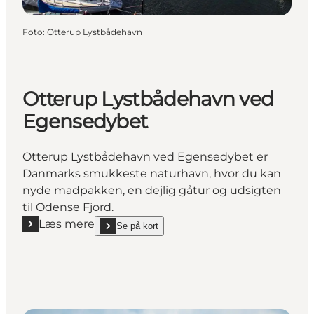
Foto
:
Otterup Lystbådehavn
Otterup Lystbådehavn ved
Egensedybet
Otterup Lystbådehavn ved Egensedybet er
Danmarks smukkeste naturhavn, hvor du kan
nyde madpakken, en dejlig gåtur og udsigten
til Odense Fjord.
Læs mere
Se på kort
Læs mere "Otterup Lystbådehavn ved Egensedybet
show Otterup Lystbådehavn ved Egensedybet on_m