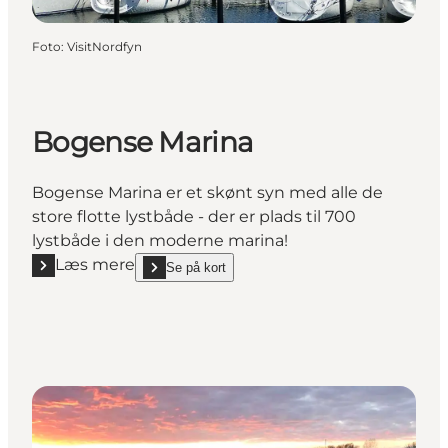
Foto
:
VisitNordfyn
Bogense Marina
Bogense Marina er et skønt syn med alle de
store flotte lystbåde - der er plads til 700
lystbåde i den moderne marina!
Læs mere
Se på kort
Læs mere "Bogense Marina"
show Bogense Marina on_map