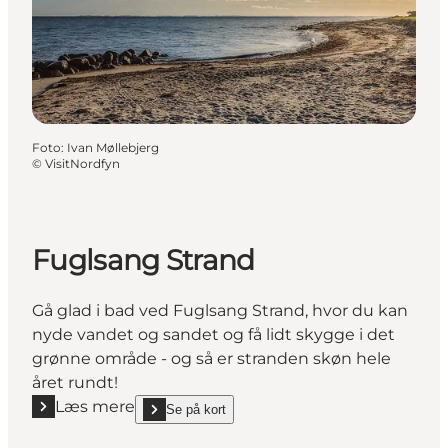
Foto
:
Ivan Møllebjerg
©
VisitNordfyn
Fuglsang Strand
Gå glad i bad ved Fuglsang Strand, hvor du kan
nyde vandet og sandet og få lidt skygge i det
grønne område - og så er stranden skøn hele
året rundt!
Læs mere
Se på kort
Læs mere "Fuglsang Strand"
show Fuglsang Strand on_map