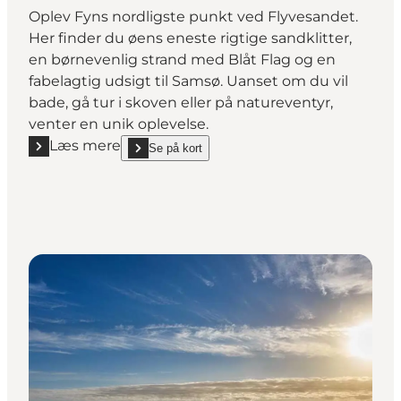
Oplev Fyns nordligste punkt ved Flyvesandet.
Her finder du øens eneste rigtige sandklitter,
en børnevenlig strand med Blåt Flag og en
fabelagtig udsigt til Samsø. Uanset om du vil
bade, gå tur i skoven eller på natureventyr,
venter en unik oplevelse.
Læs mere
Se på kort
Læs mere "Flyvesandet Strand"
show Flyvesandet Strand on_map