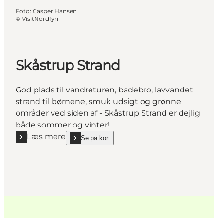
Foto
:
Casper Hansen
©
VisitNordfyn
Skåstrup Strand
God plads til vandreturen, badebro, lavvandet
strand til børnene, smuk udsigt og grønne
områder ved siden af - Skåstrup Strand er dejlig
både sommer og vinter!
Læs mere
Se på kort
Læs mere "Skåstrup Strand"
show Skåstrup Strand on_map