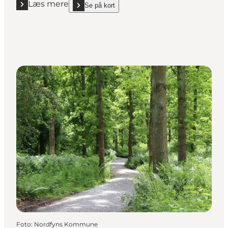
Læs mere
Se på kort
Læs mere "Otterup Byskov"
show Otterup Byskov on_map
Foto
:
Nordfyns Kommune