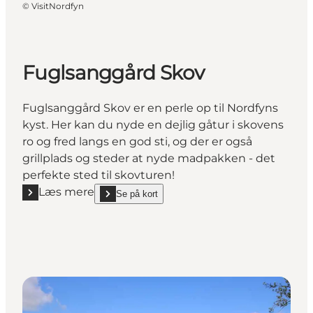
©
VisitNordfyn
Fuglsanggård Skov
Fuglsanggård Skov er en perle op til Nordfyns
kyst. Her kan du nyde en dejlig gåtur i skovens
ro og fred langs en god sti, og der er også
grillplads og steder at nyde madpakken - det
perfekte sted til skovturen!
Læs mere
Se på kort
Læs mere "Fuglsanggård Skov"
show Fuglsanggård Skov on_map