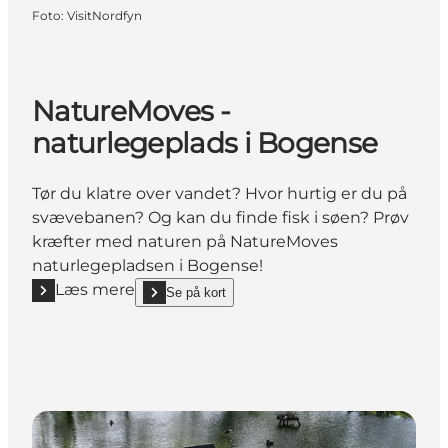
Foto
:
VisitNordfyn
NatureMoves -
naturlegeplads i Bogense
Tør du klatre over vandet? Hvor hurtig er du på
svævebanen? Og kan du finde fisk i søen? Prøv
kræfter med naturen på NatureMoves
naturlegepladsen i Bogense!
Læs mere
Se på kort
Læs mere "NatureMoves - naturlegeplads i Bogense
show NatureMoves - naturlegeplads i Bogense on_