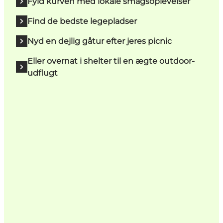
Fyld kurven med lokale smagsoplevelser
Find de bedste legepladser
Nyd en dejlig gåtur efter jeres picnic
Eller overnat i shelter til en ægte outdoor-
udflugt
Vi ses på