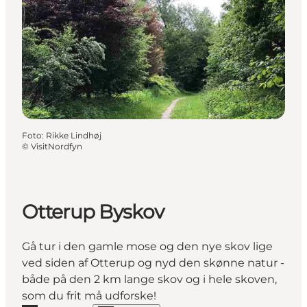
Foto
:
Rikke Lindhøj
©
VisitNordfyn
Otterup Byskov
Gå tur i den gamle mose og den nye skov lige
ved siden af Otterup og nyd den skønne natur -
både på den 2 km lange skov og i hele skoven,
som du frit må udforske!