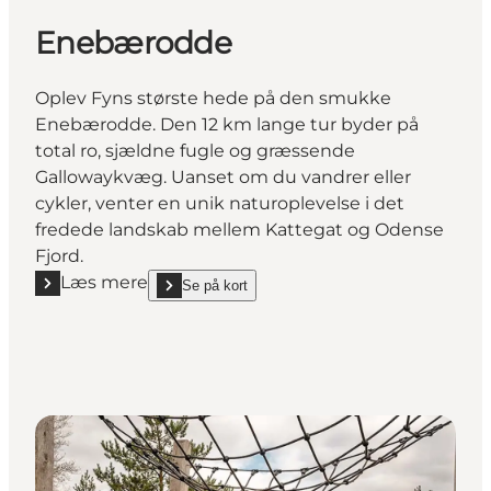
Enebærodde
Oplev Fyns største hede på den smukke
Enebærodde. Den 12 km lange tur byder på
total ro, sjældne fugle og græssende
Gallowaykvæg. Uanset om du vandrer eller
cykler, venter en unik naturoplevelse i det
fredede landskab mellem Kattegat og Odense
Fjord.
Læs mere
Se på kort
Læs mere "Enebærodde"
show Enebærodde on_map