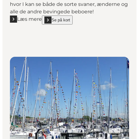
hvor I kan se både de sorte svaner, ænderne og
alle de andre bevingede beboere!
Læs mere
Se på kort
Læs mere "Otterup Andedam"
show Otterup Andedam on_map