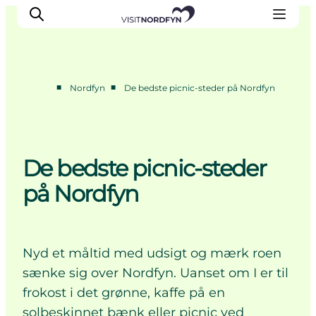
■
■
Nordfyn
De bedste picnic-steder på Nordfyn
Oplev
Det sker
Spis og drik
De bedste picnic-steder
Overnatning
på Nordfyn
Book oplevelser
For børn
Nyd et måltid med udsigt og mærk roen
sænke sig over Nordfyn. Uanset om I er til
frokost i det grønne, kaffe på en
solbeskinnet bænk eller picnic ved