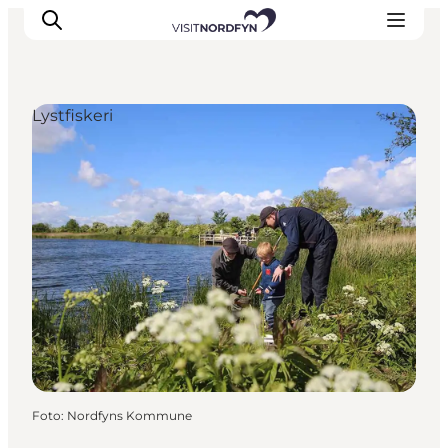
Lystfiskeri
Oplev
Det sker
Spis og drik
Overnatning
Book oplevelser
For børn
Foto
:
Nordfyns Kommune