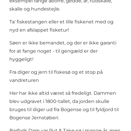
eksempel fange aborre, gedde, år, rudskalle,
skalle og hundestejle.
Ta' fiskestangen eller et lille fiskenet med og
nyd en afslappet fisketur!
Søen er ikke bemandet, og der er ikke garanti
for at fange noget - til gengæld er der
hyggeligt!
Fra diger og jern til fiskesø og et stop på
vandreturen
Her har ikke altid været så fredeligt. Dammen
blev udgravet i 1800-tallet, da jorden skulle
bruges til diger ud fra Bogense og til fyldjord til
Bogense Jernstøberi.
Barfods Dam var Put & Take-sø i mange år, men