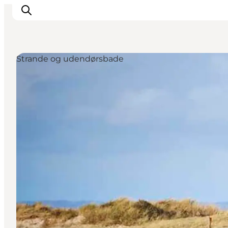
Strande og udendørsbade
Oplev
Det sker
Spis og drik
Overnatning
Book oplevelser
For børn