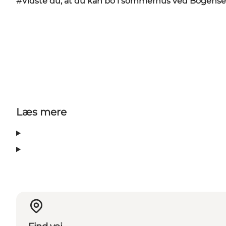
#Vidste du, at du kan bo i sommerhus ved Bogense
Læs mere