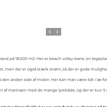
Forrige billede
Næste billede
and på 18.000 m2. Her er beach volley-bane, en legeplad
t, men der er også stærk strøm, så der er gode mulighede
å den anden side af molen. Her kan man være lidt i læ for
siden af marinaen med de mange lystbåde, og der er kun 