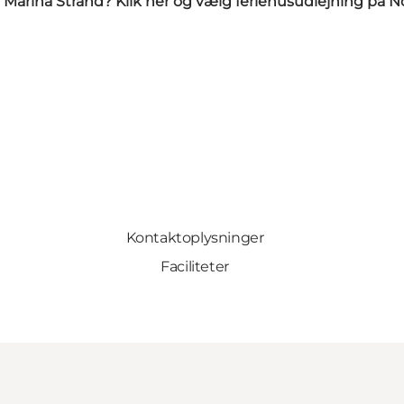
 Marina Strand?
Klik her og vælg feriehusudlejning på N
Kontaktoplysninger
Faciliteter