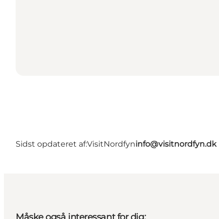
Sidst opdateret af:
VisitNordfyn
info@visitnordfyn.dk
Måske også interessant for dig: