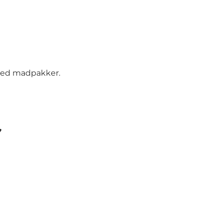
 med madpakker.
♥