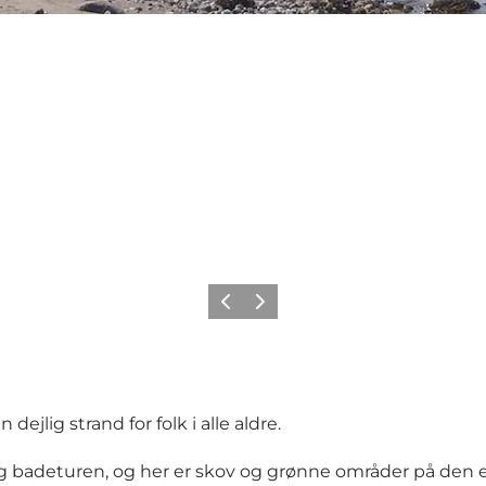
Forrige billede
Næste billede
jlig strand for folk i alle aldre.
g badeturen, og her er skov og grønne områder på den ene