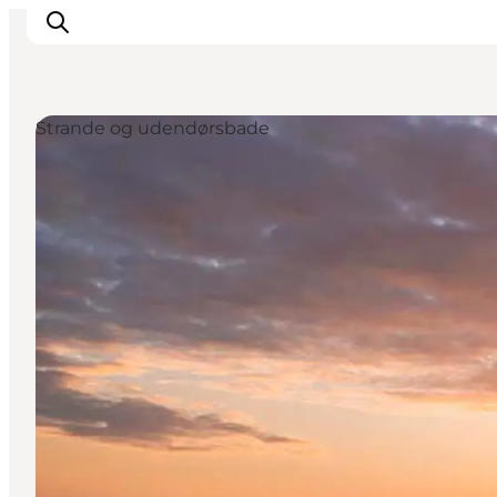
Strande og udendørsbade
Oplev
Det sker
Spis og drik
Overnatning
Book oplevelser
For børn