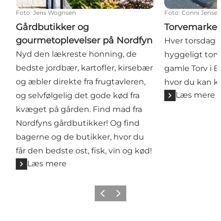
Foto
:
Jens Wognsen
Foto
:
Conni Jense
Gårdbutikker og
Torvemarked
gourmetoplevelser på Nordfyn
Hver torsdag h
Nyd den lækreste honning, de
hyggeligt tor
bedste jordbær, kartofler, kirsebær
gamle Torv i B
og æbler direkte fra frugtavleren,
hvor du kan kø
Læs mere
og selvfølgelig det gode kød fra
kvæget på gården. Find mad fra
Nordfyns gårdbutikker! Og find
bagerne og de butikker, hvor du
får den bedste ost, fisk, vin og kød!
Læs mere
Forrige billede
Næste billede