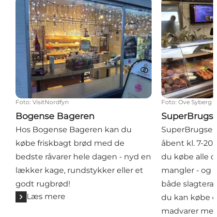
Bogense Bageren
SuperBrugsen
Foto
:
VisitNordfyn
Foto
:
Ove Syberg
Bogense Bageren
SuperBrugse
Hos Bogense Bageren kan du
SuperBrugsen 
købe friskbagt brød med de
åbent kl. 7-20
bedste råvarer hele dagen - nyd en
du købe alle d
lækker kage, rundstykker eller et
mangler - og d
godt rugbrød!
både slagteraf
Læs mere
du kan købe d
madvarer med