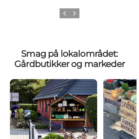
Forrige billede
Næste billede
Smag på lokalområdet:
Gårdbutikker og markeder
Gårdbutikker og gourmetoplevelser på Nordfyn
Torvemarked 