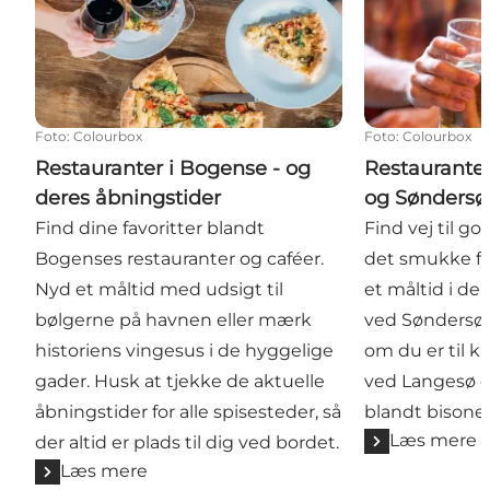
Foto
:
Colourbox
Foto
:
Colourbox
Restauranter i Bogense - og
Restauranter
deres åbningstider
og Søndersø
Find dine favoritter blandt
Find vej til g
Bogenses restauranter og caféer.
det smukke fy
Nyd et måltid med udsigt til
et måltid i de
bølgerne på havnen eller mærk
ved Søndersø 
historiens vingesus i de hyggelige
om du er til 
gader. Husk at tjekke de aktuelle
ved Langesø e
åbningstider for alle spisesteder, så
blandt bisoner
Læs mere
der altid er plads til dig ved bordet.
Læs mere