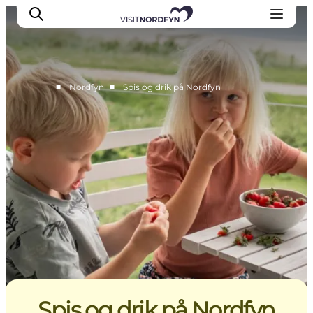
■
■
Nordfyn
Spis og drik på Nordfyn
Oplev
Det sker
Spis og drik
Overnatning
Book oplevelser
For børn
Spis og drik på Nordfyn