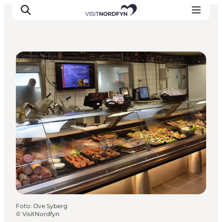
Shopping
Oplev
Det sker
Spis og drik
Overnatning
Book oplevelser
For børn
Foto
:
Ove Syberg
©
VisitNordfyn