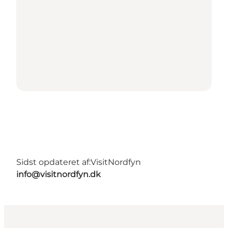
Sidst opdateret af:
VisitNordfyn
info@visitnordfyn.dk