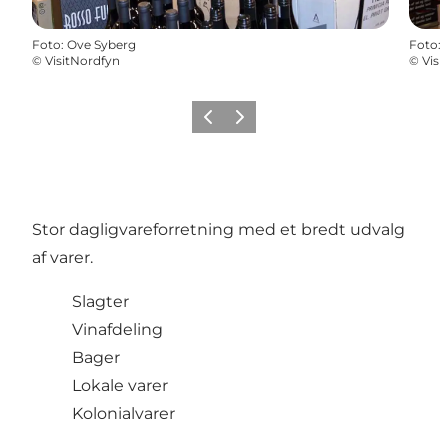
Foto
:
Ove Syberg
Foto
:
©
VisitNordfyn
©
Visi
Forrige billede
Næste billede
Stor dagligvareforretning med et bredt udvalg
af varer.
Slagter
Vinafdeling
Bager
Lokale varer
Kolonialvarer