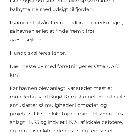
I kan også bo i shelteret eller spise maden i
bålhytterne med udsigt til fjorden.
I sommerhalvåret er der udlagt afmærkninger,
så havnen er let at finde frem til for
gæstesejlere.
Hunde skal føres i snor.
Nærmeste by med forretninger er Otterup (6
km).
Før havnen blev anlagt, var stedet mest et
mudderhul ved Bogø-Romsø-diget, men lokale
entusiaster så muligheder i området, og
projektet fik stor lokal opbakning. Havnen blev
anlagt i 1973 og indviet i 1974 af lokale beboere,
og den bliver løbende passet og renoveret.