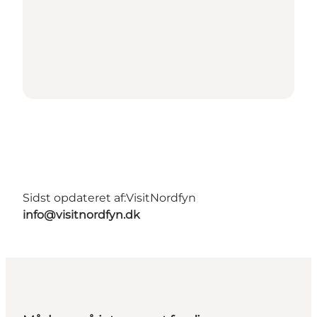
Sidst opdateret af:
VisitNordfyn
info@visitnordfyn.dk