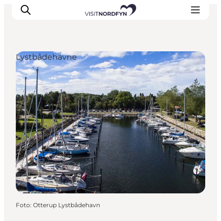
Lystbådehavne
Oplev
Det sker
Spis og drik
Overnatning
Book oplevelser
For børn
Foto
:
Otterup Lystbådehavn