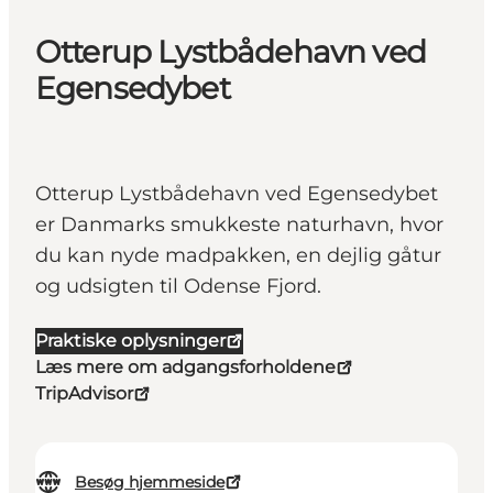
Otterup Lystbådehavn ved
Egensedybet
Otterup Lystbådehavn ved Egensedybet
er Danmarks smukkeste naturhavn, hvor
du kan nyde madpakken, en dejlig gåtur
og udsigten til Odense Fjord.
Praktiske oplysninger
Læs mere om adgangsforholdene
TripAdvisor
Besøg hjemmeside