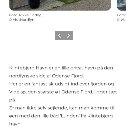
Foto
:
Rikke Lindhøj
Foto
:
©
VisitNordfyn
©
Visi
Forrige billede
Næste billede
Klintebjerg Havn er en lille privat havn på den
nordfynske side af Odense Fjord.
Her er en fantastisk udsigt ind over fjorden og
Vigelsø
, den største ø i Odense Fjord, ligger tæt
på.
Er man ikke selv sejlende, kan man komme til
øen med den lille båd 'Lunden' fra Klintebjerg
havn.