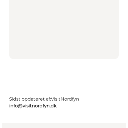
Sidst opdateret af:
VisitNordfyn
info@visitnordfyn.dk