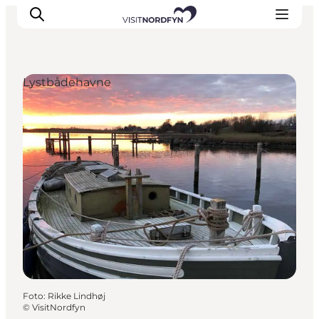
Lystbådehavne
Oplev
Det sker
Spis og drik
Overnatning
Book oplevelser
For børn
Foto
:
Rikke Lindhøj
©
VisitNordfyn