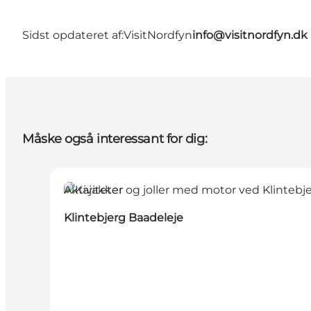
Sidst opdateret af:
VisitNordfyn
info@visitnordfyn.dk
Måske også interessant for dig:
Aktiviteter
Klintebjerg Baadeleje