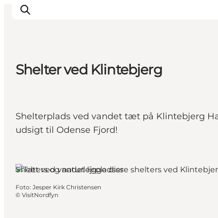
Shelter ved Klintebjerg
Oplev
Det sker
Spis og drik
Shelterplads ved vandet tæt på Klintebjerg Havn
Overnatning
udsigt til Odense Fjord!
Book oplevelser
For børn
Shelters og naturlejrpladser
Foto
:
Jesper Kirk Christensen
©
VisitNordfyn