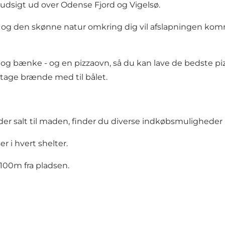
 udsigt ud over Odense Fjord og Vigelsø.
 og den skønne natur omkring dig vil afslapningen komme 
 og bænke - og en pizzaovn, så du kan lave de bedste pi
v tage brænde med til bålet.
der salt til maden, finder du diverse indkøbsmuligheder 
r i hvert shelter.
100m fra pladsen.