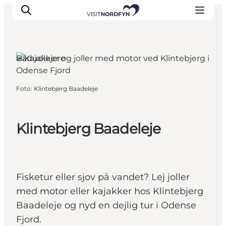
Bådudlejere
Oplev
Foto
:
Klintebjerg Baadeleje
Det sker
Spis og drik
Klintebjerg Baadeleje
Overnatning
Book oplevelser
For børn
Fisketur eller sjov på vandet? Lej joller
med motor eller kajakker hos Klintebjerg
Baadeleje og nyd en dejlig tur i Odense
Fjord.