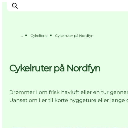
■
■
…
Cykelferie
Cykelruter på Nordfyn
Oplev
Det sker
Spis og drik
Cykelruter på Nordfyn
Overnatning
Book oplevelser
For børn
Drømmer I om frisk havluft eller en tur gennem
Uanset om I er til korte hyggeture eller lange