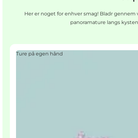
Her er noget for enhver smag! Bladr gennem vor
panoramature langs kysten –
Ture på egen hånd