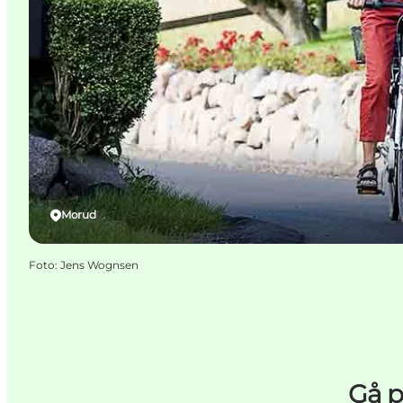
Morud
Foto
:
Jens Wognsen
Gå p