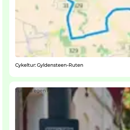
Cykeltur: Gyldensteen-Ruten
Ture på egen hånd