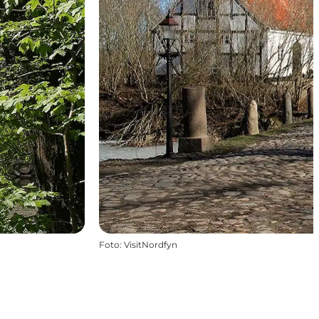
Foto
:
VisitNordfyn