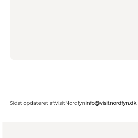
Sidst opdateret af:
VisitNordfyn
info@visitnordfyn.dk