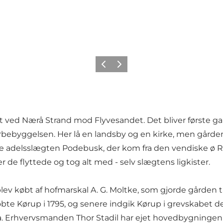
Forrige billede
Næste billede
æt ved
Nærå Strand
mod
Flyvesandet
. Det bliver første 
bebyggelsen. Her lå en landsby og en kirke, men gårdene
te adelsslægten Podebusk, der kom fra den vendiske ø R
r de flyttede og tog alt med - selv slægtens ligkister.
81 blev købt af hofmarskal A. G. Moltke, som gjorde gården 
te Kørup i 1795, og senere indgik Kørup i grevskabet de 
ra. Erhvervsmanden Thor Stadil har ejet hovedbygningen