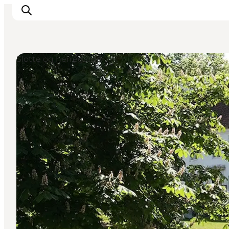
Slotte og herregårde
Oplev
Det sker
Spis og drik
Overnatning
Book oplevelser
For børn