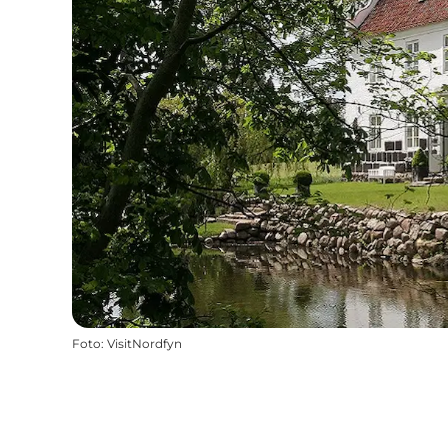
Foto
:
VisitNordfyn