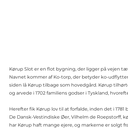
Kørup Slot er en flot bygning, der ligger på vejen t
Navnet kommer af Ko-torp, der betyder ko-udflytter
siden lå Kørup tilbage som hovedgård. Kørup tilhør
og arvede i 1702 familiens godser i Tyskland, hvorefte
Herefter fik Kørup lov til at forfalde, inden det i 17
De Dansk-Vestindiske Øer, Vilhelm de Roepstorff, køb
har Kørup haft mange ejere, og markerne er solgt f