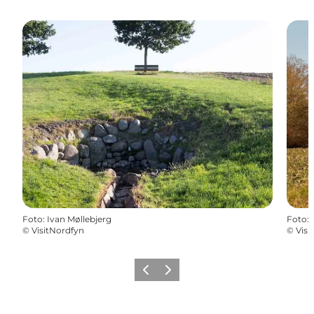
Foto
:
Ivan Møllebjerg
Foto
:
©
VisitNordfyn
©
Visi
Forrige billede
Næste billede