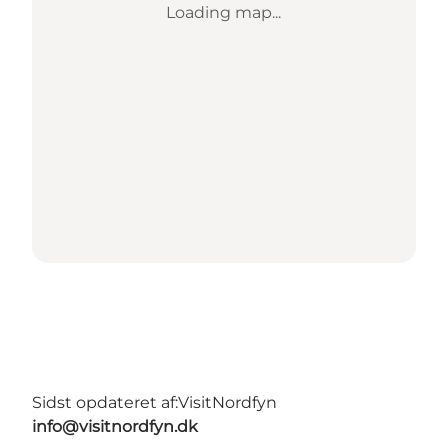
Loading map...
Sidst opdateret af:
VisitNordfyn
info@visitnordfyn.dk