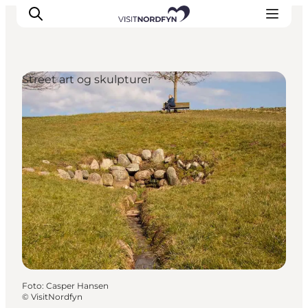
Street art og skulpturer
Oplev
Det sker
Spis og drik
Overnatning
Book oplevelser
For børn
Foto
:
Casper Hansen
©
VisitNordfyn