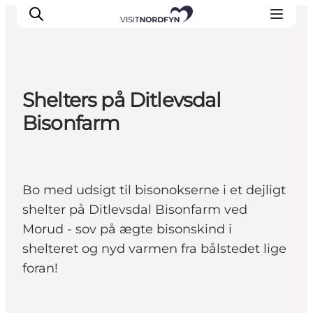
Shelters på Ditlevsdal
Oplev
Bisonfarm
Det sker
Spis og drik
Overnatning
Bo med udsigt til bisonokserne i et dejligt
Book oplevelser
shelter på Ditlevsdal Bisonfarm ved
For børn
Morud - sov på ægte bisonskind i
shelteret og nyd varmen fra bålstedet lige
foran!