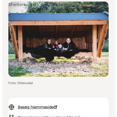
Shelters og naturlejrpladser
Foto
:
Ditlevsdal
Besøg hjemmeside