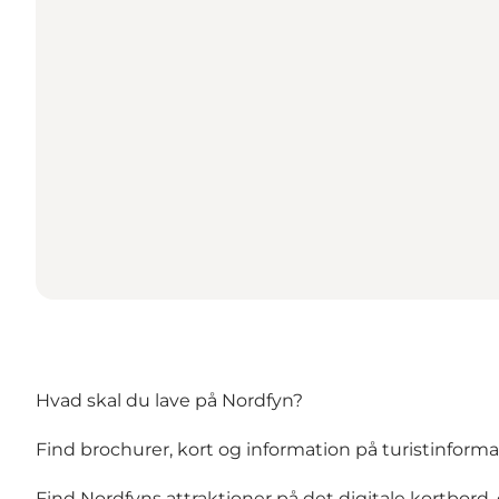
Hvad skal du lave på Nordfyn?
Find brochurer, kort og information på turistinforma
Find Nordfyns attraktioner på det digitale kortbord, d