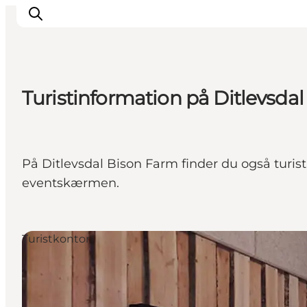
Turistinformation på Ditlevsdal
Oplev
Det sker
Spis og drik
På Ditlevsdal Bison Farm finder du også turist
Overnatning
eventskærmen.
Book oplevelser
For børn
Turistkontor