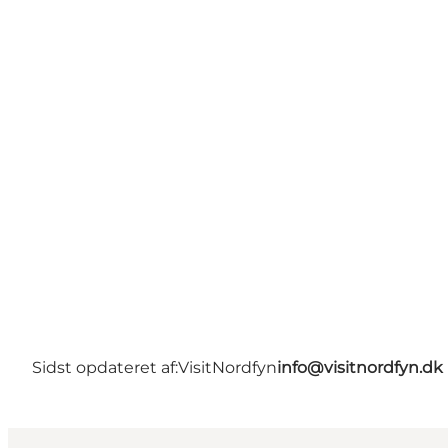
Sidst opdateret af:
VisitNordfyn
info@visitnordfyn.dk