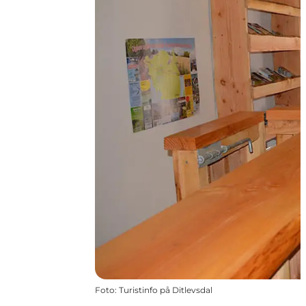
Foto
:
Turistinfo på Ditlevsdal