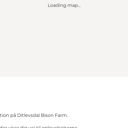
Loading map...
tion på Ditlevsdal Bison Farm.
er viser dig vej til oplevelselserne.