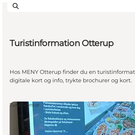
Turistinformation Otterup
Oplev
Det sker
Spis og drik
Hos MENY Otterup finder du en turistinformati
Overnatning
digitale kort og info, trykte brochurer og kort.
Book oplevelser
For børn
Turistkontor