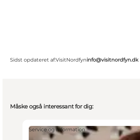
Sidst opdateret af:
VisitNordfyn
info@visitnordfyn.dk
Måske også interessant for dig:
Service og information