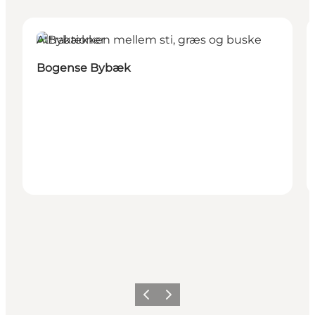
Attraktioner
Bogense Bybæk
Forrige billede
Næste billede