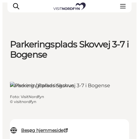
Parkeringsplads Skovvej 3-7 i
Oplev
Bogense
Det sker
Spis og drik
Overnatning
Parkering / Parkeringshus
Book oplevelser
For børn
Foto
:
VisitNordfyn
©
visitnordfyn
Besøg hjemmeside