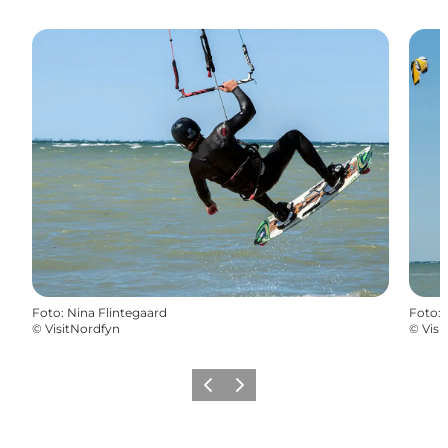
Foto
:
Nina Flintegaard
Foto
:
©
VisitNordfyn
©
Visi
Forrige billede
Næste billede