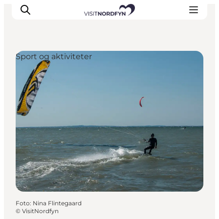
Sport og aktiviteter
Oplev
Det sker
Spis og drik
Overnatning
Book oplevelser
For børn
Foto
:
Nina Flintegaard
©
VisitNordfyn