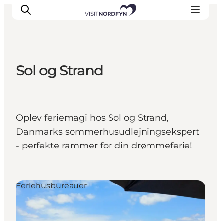
Sol og Strand
Oplev
Det sker
Spis og drik
Oplev feriemagi hos Sol og Strand,
Overnatning
Danmarks sommerhusudlejningsekspert
Book oplevelser
- perfekte rammer for din drømmeferie!
For børn
Feriehusbureauer