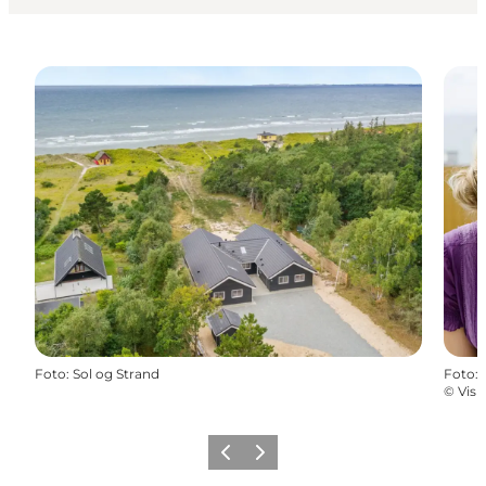
Foto
:
Sol og Strand
Foto
:
©
Visi
Forrige billede
Næste billede