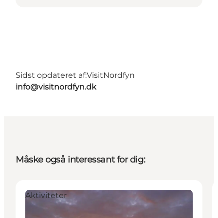
Sidst opdateret af:
VisitNordfyn
info@visitnordfyn.dk
Måske også interessant for dig:
Aktiviteter