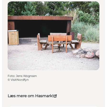
Shelters og naturlejrpladser
Foto
:
Jens Wognsen
©
VisitNordfyn
Læs mere om Hasmark!