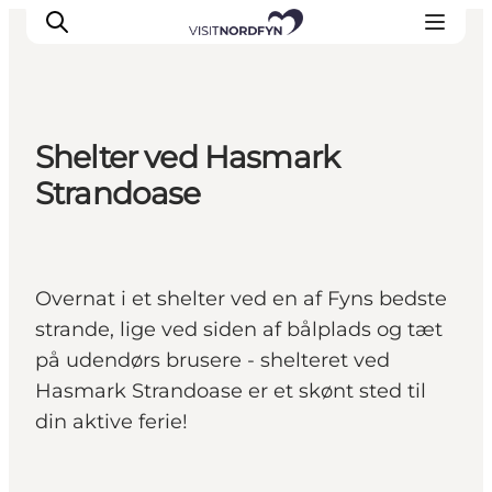
Shelter ved Hasmark
Oplev
Strandoase
Det sker
Spis og drik
Overnatning
Overnat i et shelter ved en af Fyns bedste
Book oplevelser
strande, lige ved siden af bålplads og tæt
For børn
på udendørs brusere - shelteret ved
Hasmark Strandoase er et skønt sted til
din aktive ferie!