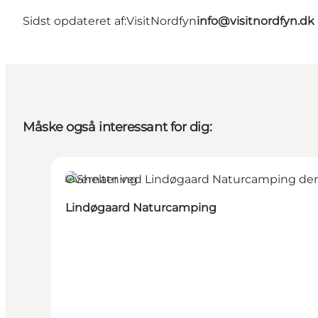
Sidst opdateret af:
VisitNordfyn
info@visitnordfyn.dk
Måske også interessant for dig:
Overnatning
Lindøgaard Naturcamping