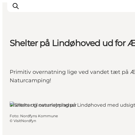
Shelter på Lindøhoved ud for 
Oplev
Det sker
Spis og drik
Primitiv overnatning lige ved vandet tæt på 
Overnatning
Naturcamping!
Book oplevelser
For børn
Shelters og naturlejrpladser
Foto
:
Nordfyns Kommune
©
VisitNordfyn