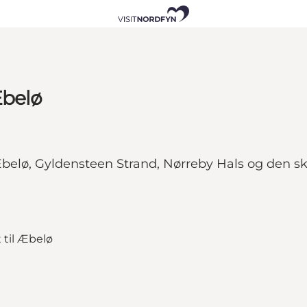
Æbelø
Æbelø, Gyldensteen Strand, Nørreby Hals og den s