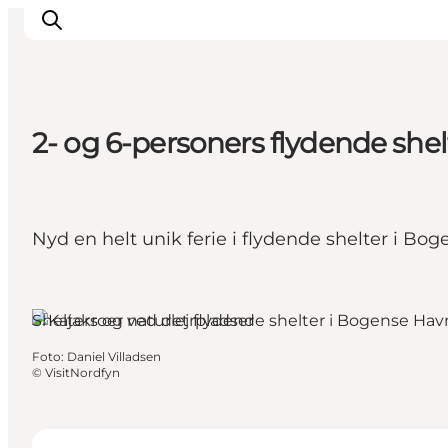
2- og 6-personers flydende she
Oplev
Det sker
Spis og drik
Nyd en helt unik ferie i flydende shelter i 
Overnatning
Book oplevelser
For børn
Shelters og naturlejrpladser
Foto
:
Daniel Villadsen
©
VisitNordfyn