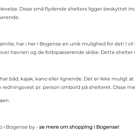
levelse. Disse små flydende shelters ligger beskyttet inde
sserende.
amilie, har i her i Bogense en unik mulighed for det! I vil 
over havnen og de forbipasserende skibe. Dette shelter er
r båd, kajak, kano eller lignende. Det er ikke muligt at 
n redningsvest pr. person ombord på shelteret. Disse me
naen.
b i Bogense by -
se mere om shopping i Bogense!