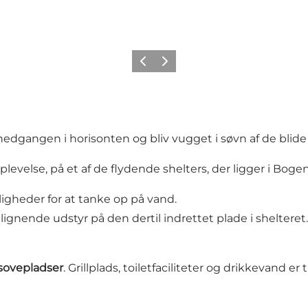
Forrige billede
Næste billede
lnedgangen i horisonten og bliv vugget i søvn af de blide
plevelse, på et af de flydende shelters, der ligger i Boge
ligheder for at tanke op på vand.
 lignende udstyr på den dertil indrettet plade i sheltere
sovepladser
. Grillplads, toiletfaciliteter og drikkevand 