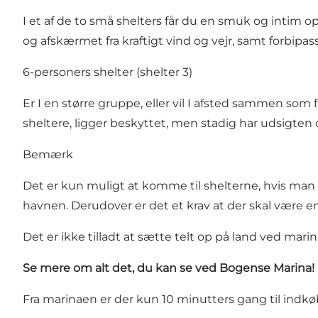
I et af de to små shelters får du en smuk og intim op
og afskærmet fra kraftigt vind og vejr, samt forbipa
6-personers shelter (shelter 3)
Er I en større gruppe, eller vil I afsted sammen som f
sheltere, ligger beskyttet, men stadig har udsigten 
Bemærk
Det er kun muligt at komme til shelterne, hvis man ha
havnen. Derudover er det et krav at der skal være e
Det er ikke tilladt at sætte telt op på land ved mari
Se mere om alt det, du kan se ved Bogense Marina!
Fra marinaen er der kun 10 minutters gang til indkø