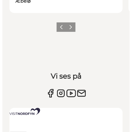
Æbelø
Forrige billede
Næste billede
Vi ses på