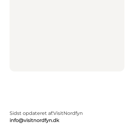
Sidst opdateret af:
VisitNordfyn
info@visitnordfyn.dk