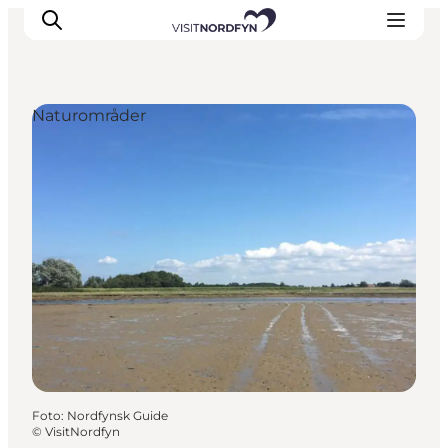
Naturområder
Oplev
Det sker
Spis og drik
Overnatning
Book oplevelser
For børn
Foto
:
Nordfynsk Guide
©
VisitNordfyn