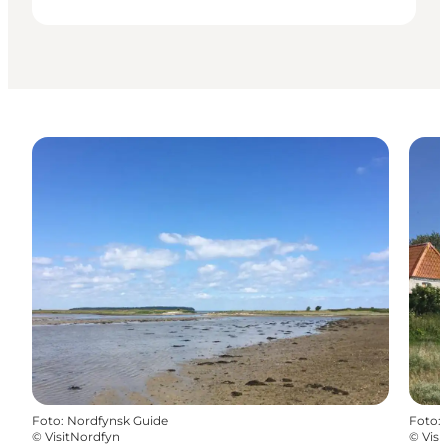
Foto
:
Nordfynsk Guide
Foto
:
©
VisitNordfyn
©
Visi