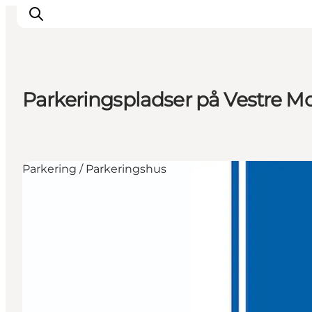
Parkeringspladser på Vestre M
Oplev
Det sker
Spis og drik
Parkering / Parkeringshus
Overnatning
Book oplevelser
For børn