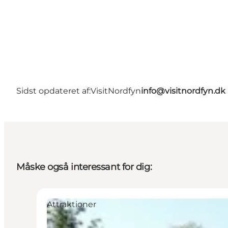
Sidst opdateret af:
VisitNordfyn
info@visitnordfyn.dk
Måske også interessant for dig:
Attraktioner