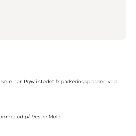
rkere her. Prøv i stedet fx parkeringspladsen ved
at komme ud på Vestre Mole.