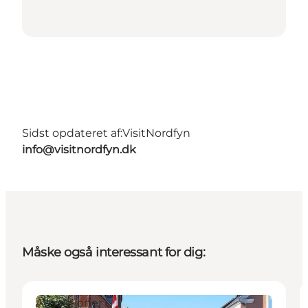
Sidst opdateret af:
VisitNordfyn
info@visitnordfyn.dk
Måske også interessant for dig:
Attraktioner