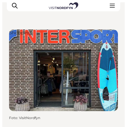
Shopping
Oplev
Det sker
Spis og drik
Overnatning
Book oplevelser
For børn
Foto
:
VisitNordfyn