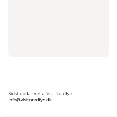
Sidst opdateret af:
VisitNordfyn
info@visitnordfyn.dk