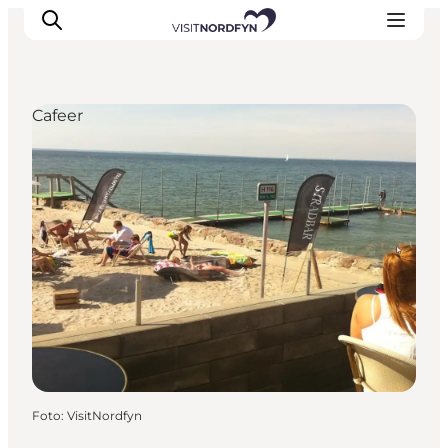
Cafeer
Oplev
Det sker
Spis og drik
Overnatning
Book oplevelser
For børn
Foto
:
VisitNordfyn