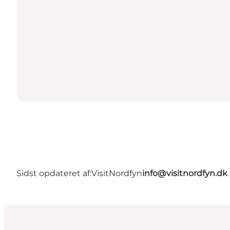
Sidst opdateret af:
VisitNordfyn
info@visitnordfyn.dk