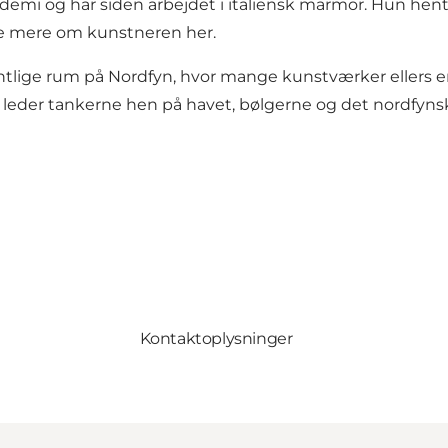
mi og har siden arbejdet i italiensk marmor. Hun hente
læse mere om kunstneren
her
.
ntlige rum på Nordfyn, hvor mange kunstværker ellers er la
 leder tankerne hen på havet, bølgerne og det nordfyns
Kontaktoplysninger