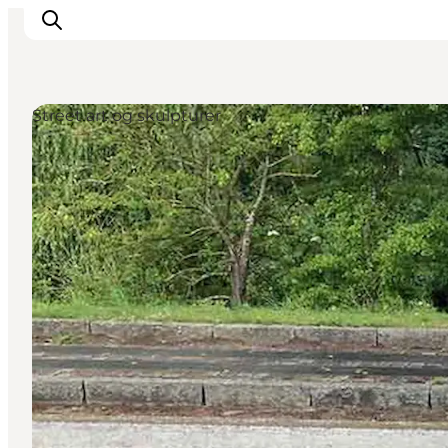
Street art og skulpturer
Oplev
Det sker
Spis og drik
Overnatning
Book oplevelser
For børn