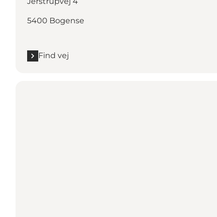
Jerstrupvej 4
5400 Bogense
Find vej