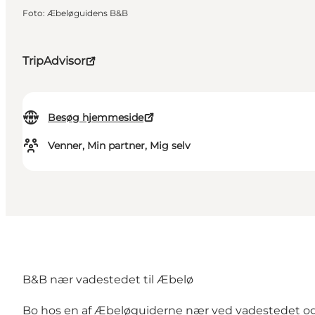
Foto
:
Æbeløguidens B&B
TripAdvisor
Besøg hjemmeside
Venner, Min partner, Mig selv
B&B nær vadestedet til Æbelø
Bo hos en af Æbeløguiderne nær ved vadestedet og 