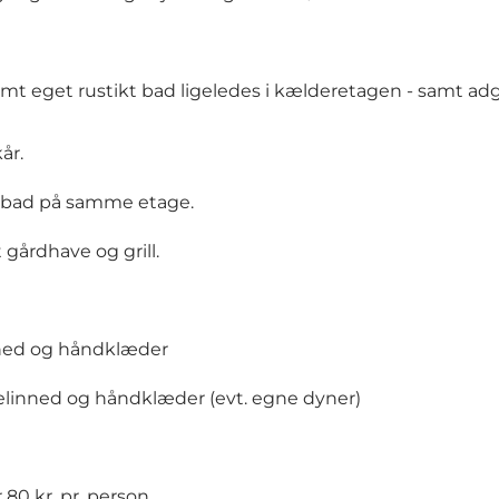
amt eget rustikt bad ligeledes i kælderetagen - samt adg
år.
er bad på samme etage.
gårdhave og grill.
inned og håndklæder
gelinned og håndklæder (evt. egne dyner)
80 kr. pr. person.