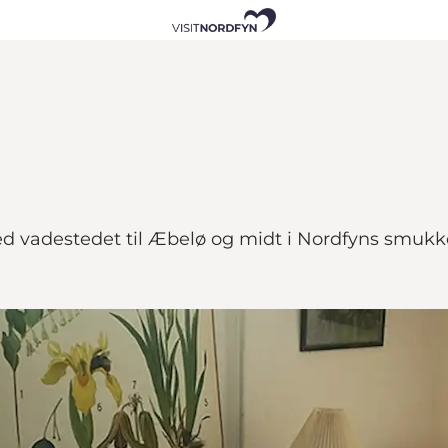
ed vadestedet til Æbelø og midt i Nordfyns smukk