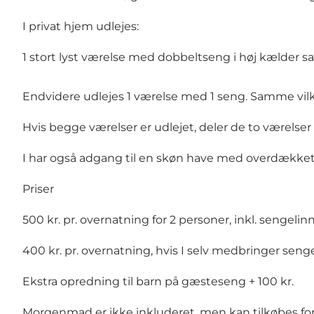
I privat hjem udlejes:
1 stort lyst værelse med dobbeltseng i høj kælder s
Endvidere udlejes 1 værelse med 1 seng. Samme vilk
Hvis begge værelser er udlejet, deler de to værels
I har også adgang til en skøn have med overdækket 
Priser
500 kr. pr. overnatning for 2 personer, inkl. sengel
400 kr. pr. overnatning, hvis I selv medbringer sen
Ekstra opredning til barn på gæsteseng + 100 kr.
Morgenmad er ikke inkluderet, men kan tilkøbes for 