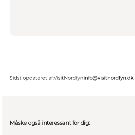
Sidst opdateret af:
VisitNordfyn
info@visitnordfyn.dk
Måske også interessant for dig: