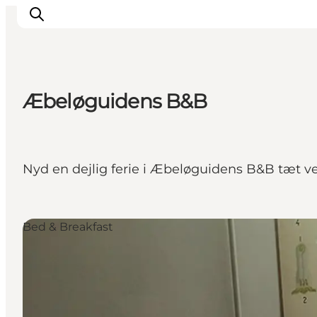
Æbeløguidens B&B
Oplev
Det sker
Spis og drik
Nyd en dejlig ferie i Æbeløguidens B&B tæt v
Overnatning
Book oplevelser
For børn
Bed & Breakfast