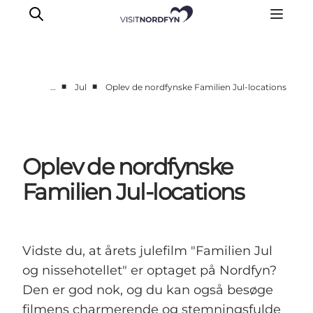
■
■
…
Jul
Oplev de nordfynske Familien Jul-locations
Oplev
Det sker
Spis og drik
Oplev de nordfynske
Overnatning
Familien Jul-locations
Book oplevelser
For børn
Vidste du, at årets julefilm "Familien Jul
og nissehotellet" er optaget på Nordfyn?
Den er god nok, og du kan også besøge
filmens charmerende og stemningsfulde