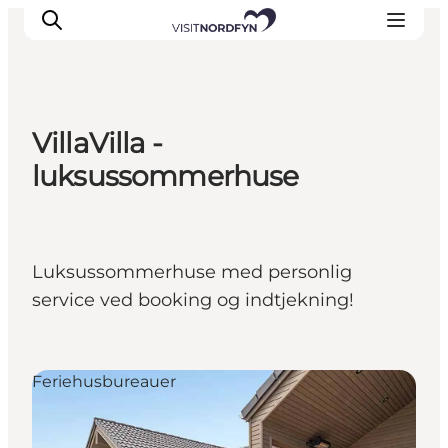
VillaVilla -
Oplev
luksussommerhuse
Det sker
Spis og drik
Overnatning
Luksussommerhuse med personlig
Book oplevelser
service ved booking og indtjekning!
For børn
Feriehusbureauer