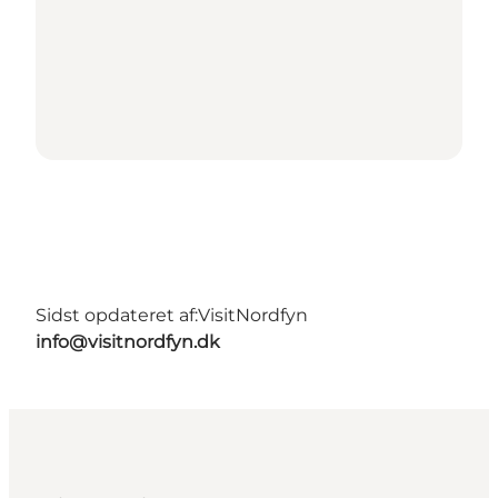
Sidst opdateret af:
VisitNordfyn
info@visitnordfyn.dk