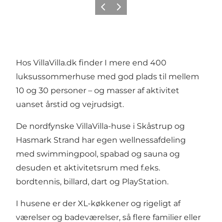
Forrige billede
Næste billede
Hos
VillaVilla.dk
finder I mere end 400
luksussommerhuse med god plads til mellem
10 og 30 personer – og masser af aktivitet
uanset årstid og vejrudsigt.
De nordfynske VillaVilla-huse i
Skåstrup
og
Hasmark Strand
har egen wellnessafdeling
med swimmingpool, spabad og sauna og
desuden et aktivitetsrum med f.eks.
bordtennis, billard, dart og PlayStation.
I husene er der XL-køkkener og rigeligt af
værelser og badeværelser, så flere familier eller