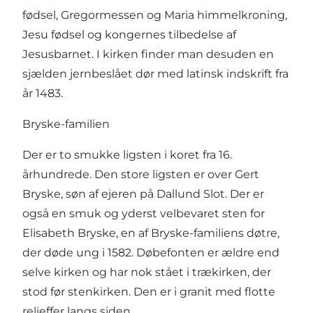
fødsel, Gregormessen og Maria himmelkroning,
Jesu fødsel og kongernes tilbedelse af
Jesusbarnet. I kirken finder man desuden en
sjælden jernbeslået dør med latinsk indskrift fra
år 1483.
Bryske-familien
Der er to smukke ligsten i koret fra 16.
århundrede. Den store ligsten er over Gert
Bryske, søn af ejeren på Dallund Slot. Der er
også en smuk og yderst velbevaret sten for
Elisabeth Bryske, en af Bryske-familiens døtre,
der døde ung i 1582. Døbefonten er ældre end
selve kirken og har nok stået i trækirken, der
stod før stenkirken. Den er i granit med flotte
relieffer langs siden.