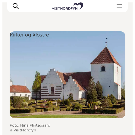
Kirker og klostre
Oplev
Det sker
Spis og drik
Overnatning
Book oplevelser
For børn
Foto
:
Nina Flintegaard
©
VisitNordfyn