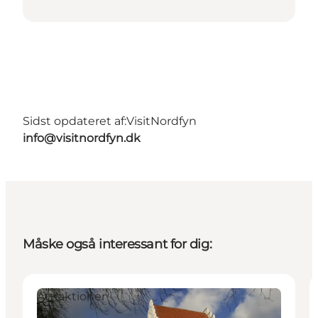
Sidst opdateret af:
VisitNordfyn
info@visitnordfyn.dk
Måske også interessant for dig:
Attraktioner