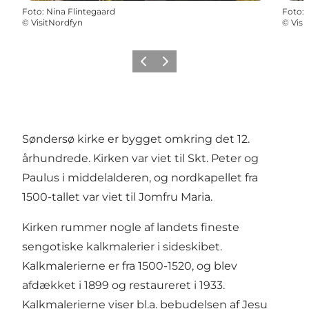
Foto
:
Nina Flintegaard
Foto
:
©
VisitNordfyn
©
Visi
Forrige billede
Næste billede
Søndersø kirke er
bygget omkring det 12.
århundrede. Kirken var viet til Skt. Peter og
Paulus i middelalderen, og nordkapellet fra
1500-tallet var viet til Jomfru Maria.
Kirken rummer nogle af landets fineste
sengotiske kalkmalerier i sideskibet.
Kalkmalerierne er fra 1500-1520, og blev
afdækket i 1899 og restaureret i 1933.
Kalkmalerierne viser bl.a. bebudelsen af Jesu