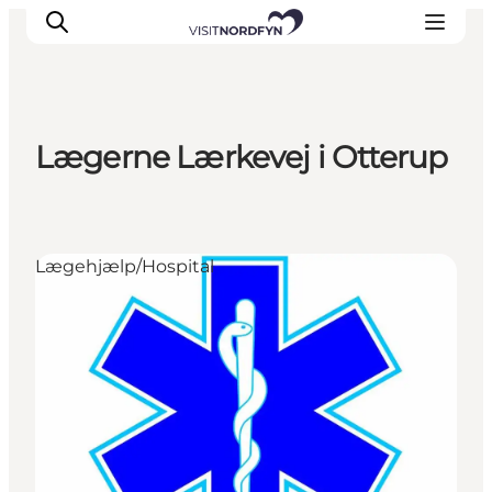
Lægerne Lærkevej i Otterup
Oplev
Det sker
Spis og drik
Lægehjælp/Hospital
Overnatning
Book oplevelser
For børn