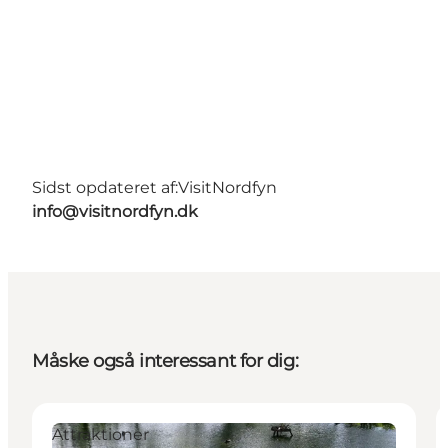
Sidst opdateret af:
VisitNordfyn
info@visitnordfyn.dk
Måske også interessant for dig:
Attraktioner