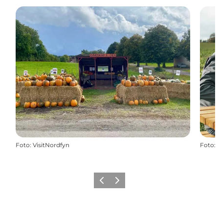
Foto
:
VisitNordfyn
Foto
:
Forrige billede
Næste billede