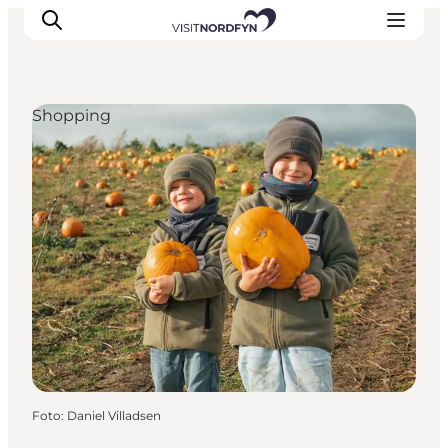
Shopping
Oplev
Det sker
Spis og drik
Overnatning
Book oplevelser
For børn
Foto
:
Daniel Villadsen