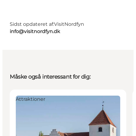
Sidst opdateret af:
VisitNordfyn
info@visitnordfyn.dk
Måske også interessant for dig:
Attraktioner