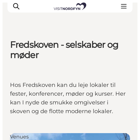
Fredskoven - selskaber og
Oplev
møder
Det sker
Spis og drik
Overnatning
Hos Fredskoven kan du leje lokaler til
Book oplevelser
fester, konferencer, møder og kurser. Her
For børn
kan I nyde de smukke omgivelser i
skoven og de flotte moderne lokaler.
Venues