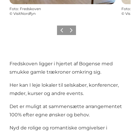
Foto
:
Fredskoven
Foto
:
©
VisitNordfyn
©
Visi
Forrige billede
Næste billede
Fredskoven ligger i hjertet af Bogense med
smukke gamle trækroner omkring sig.
Her kan I leje lokaler til selskaber, konferencer,
møder, kurser og andre events.
Det er muligt at sammensætte arrangementet
100% efter egne ønsker og behov.
Nyd de rolige og romantiske omgivelser i