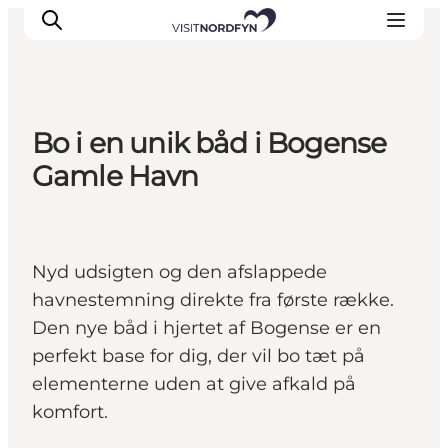
Bo i en unik båd i Bogense
Oplev
Gamle Havn
Det sker
Spis og drik
Overnatning
Nyd udsigten og den afslappede
Book oplevelser
havnestemning direkte fra første række.
For børn
Den nye båd i hjertet af Bogense er en
perfekt base for dig, der vil bo tæt på
elementerne uden at give afkald på
komfort.