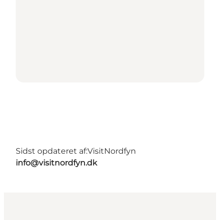
Sidst opdateret af:
VisitNordfyn
info@visitnordfyn.dk