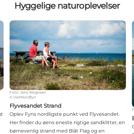
Hyggelige naturoplevelser
Flyvesandet Strand
Foto
:
Jens Wognsen
©
VisitNordfyn
Flyvesandet Strand
gt
Oplev Fyns nordligste punkt ved Flyvesandet.
Her finder du øens eneste rigtige sandklitter, en
børnevenlig strand med Blåt Flag og en