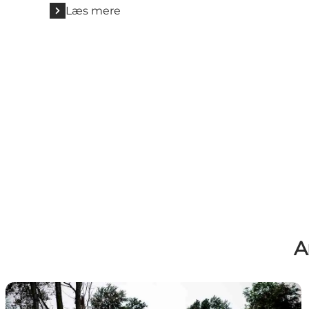
Læs mere
A
Hyggedag ved Hasmark Strandoase