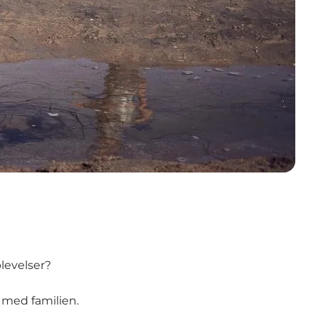
levelser?
 med familien.