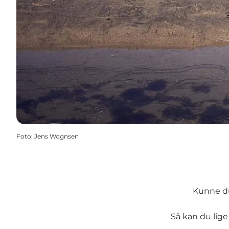
Foto
:
Jens Wognsen
Kunne du
Så kan du lig