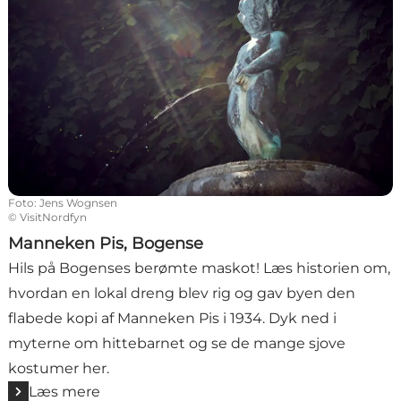
Foto
:
Jens Wognsen
©
VisitNordfyn
Manneken Pis, Bogense
Hils på Bogenses berømte maskot! Læs historien om,
hvordan en lokal dreng blev rig og gav byen den
flabede kopi af Manneken Pis i 1934. Dyk ned i
myterne om hittebarnet og se de mange sjove
kostumer her.
Læs mere