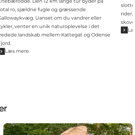
Enebærodde. Den 12 km lange tur byder på
slott
total ro, sjældne fugle og græssende
rider
Gallowaykvæg. Uanset om du vandrer eller
skove
cykler, venter en unik naturoplevelse i det
Læ
fredede landskab mellem Kattegat og Odense
Fjord.
Læs mere
er
Glavendrupstenen - runesten i Skamby