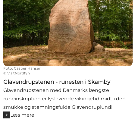
Foto
:
Casper Hansen
©
VisitNordfyn
Glavendrupstenen - runesten i Skamby
Glavendrupstenen med Danmarks længste
runeinskription er lyslevende vikingetid midt i den
smukke og stemningsfulde Glavendruplund!
Læs mere