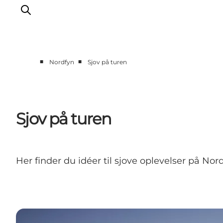
■
■
Nordfyn
Sjov på turen
Oplev
Det sker
Spis og drik
Sjov på turen
Overnatning
Book oplevelser
For børn
Her finder du idéer til sjove oplevelser på Nor