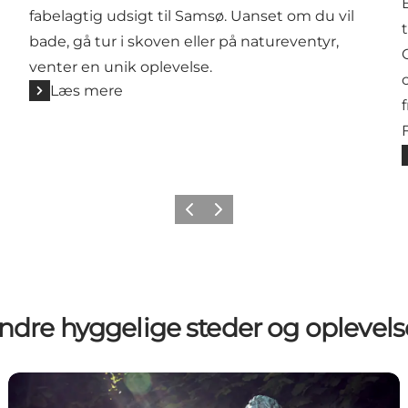
fabelagtig udsigt til Samsø. Uanset om du vil
bade, gå tur i skoven eller på natureventyr,
venter en unik oplevelse.
Læs mere
Forrige billede
Næste billede
ndre hyggelige steder og oplevels
Manneken Pis, Bogense