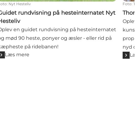
Foto
:
Nyt Hesteliv
Foto
:
T
Guidet rundvisning på hesteinternatet Nyt
Thor
Hesteliv
Oplev
Oplev en guidet rundvisning på hesteinternatet
kunst
og mød 90 heste, ponyer og æsler - eller rid på
propr
kæpheste på ridebanen!
nyd d
Læs mere
Læ