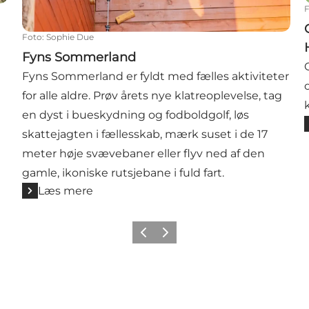
Foto
:
Sophie Due
Fyns Sommerland
Fyns Sommerland er fyldt med fælles aktiviteter
for alle aldre. Prøv årets nye klatreoplevelse, tag
en dyst i bueskydning og fodboldgolf, løs
skattejagten i fællesskab, mærk suset i de 17
meter høje svævebaner eller flyv ned af den
gamle, ikoniske rutsjebane i fuld fart.
Læs mere
Forrige billede
Næste billede