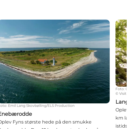
Enebærodde
Lange
Foto
:
C
©
Visit
Lang
Foto
:
Emil Lang Skovbølling/ELS Production
Oplev
Enebærodde
km la
Oplev Fyns største hede på den smukke
istid