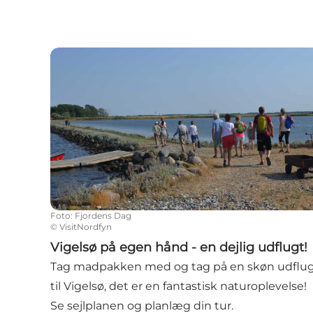
Vigelsø på egen hånd - en dejlig udflugt!
Foto
:
Fjordens Dag
©
VisitNordfyn
Vigelsø på egen hånd - en dejlig udflugt!
Tag madpakken med og tag på en skøn udflu
til Vigelsø, det er en fantastisk naturoplevelse!
Se sejlplanen og planlæg din tur.