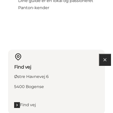
Dine guide er en lokal og passioneret
Panton-kender
Find vej
Østre Havnevej 6
5400 Bogense
Find vej