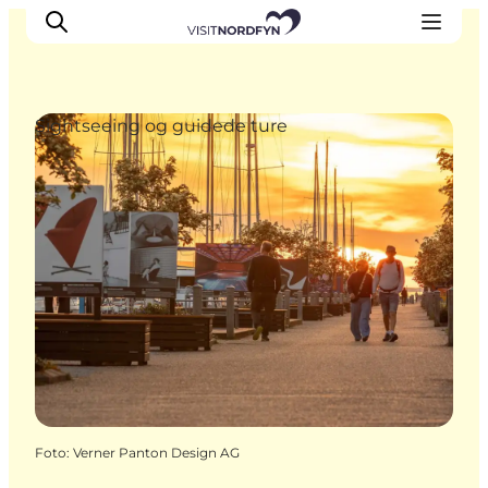
Sightseeing og guidede ture
Oplev
Det sker
Spis og drik
Overnatning
Book oplevelser
For børn
Foto
:
Verner Panton Design AG