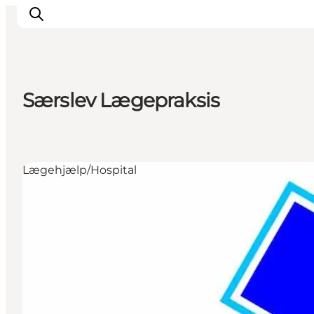
Særslev Lægepraksis
Oplev
Det sker
Spis og drik
Lægehjælp/Hospital
Overnatning
Book oplevelser
For børn