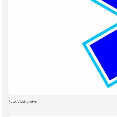
Foto
:
VisitNordfyn