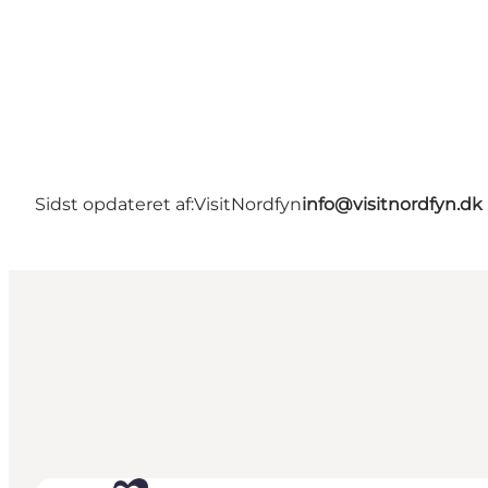
Sidst opdateret af:
VisitNordfyn
info@visitnordfyn.dk