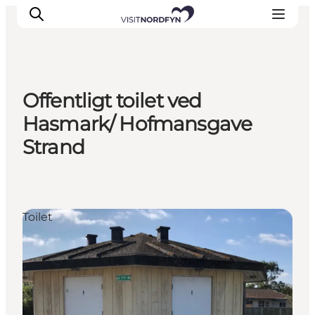
Offentligt toilet ved
Oplev
Hasmark/ Hofmansgave
Det sker
Strand
Spis og drik
Overnatning
Book oplevelser
For børn
Toilet