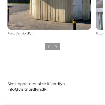
Foto
:
VisitNordfyn
Foto
:
Forrige billede
Næste billede
Sidst opdateret af:
VisitNordfyn
info@visitnordfyn.dk