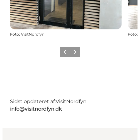
Foto
:
VisitNordfyn
Foto
:
Forrige billede
Næste billede
Sidst opdateret af:
VisitNordfyn
info@visitnordfyn.dk