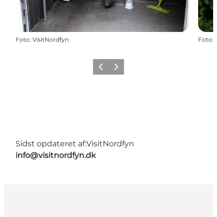
Foto
:
VisitNordfyn
Foto
:
Forrige billede
Næste billede
Sidst opdateret af:
VisitNordfyn
info@visitnordfyn.dk