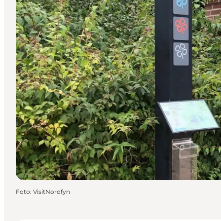
Foto
:
VisitNordfyn