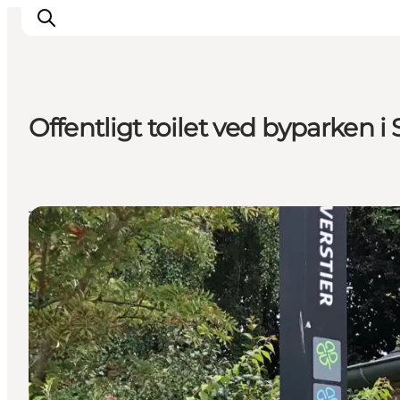
Offentligt toilet ved byparken i
Oplev
Det sker
Spis og drik
Toilet
Overnatning
Book oplevelser
For børn