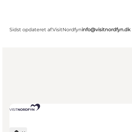
Sidst opdateret af:
VisitNordfyn
info@visitnordfyn.dk