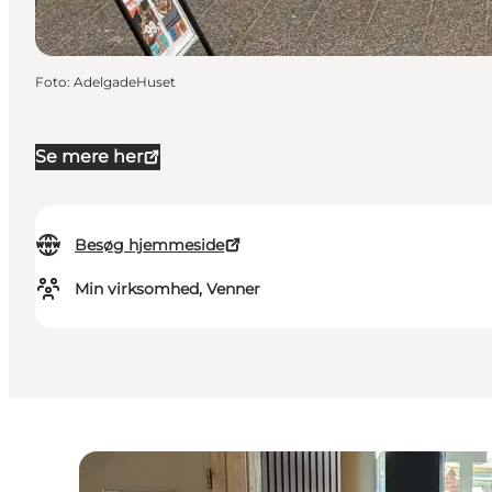
Foto
:
AdelgadeHuset
Se mere her
Besøg hjemmeside
Min virksomhed, Venner