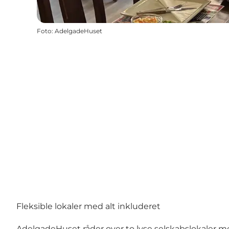
Foto
:
AdelgadeHuset
Fleksible lokaler med alt inkluderet
AdelgadeHuset råder over to lyse selskabslokaler me