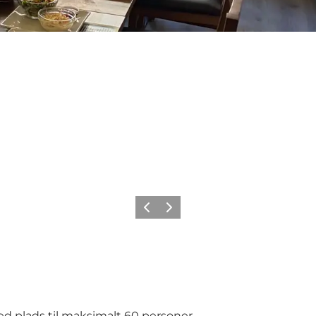
Forrige billede
Næste billede
d plads til maksimalt 60 personer.