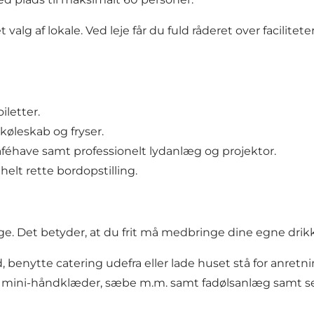
alg af lokale. Ved leje får du fuld råderet over facilite
iletter.
køleskab og fryser.
aféhave samt professionelt lydanlæg og projektor.
helt rette bordopstilling.
. Det betyder, at du frit må medbringe dine egne drikk
ytte catering udefra eller lade huset stå for anretning
r, mini-håndklæder, sæbe m.m. samt fadølsanlæg samt se