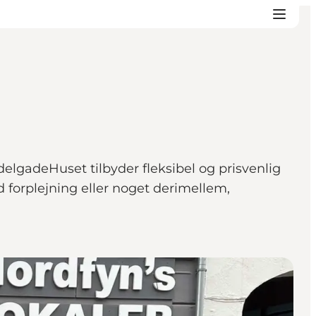
delgadeHuset tilbyder fleksibel og prisvenlig
d forplejning eller noget derimellem,