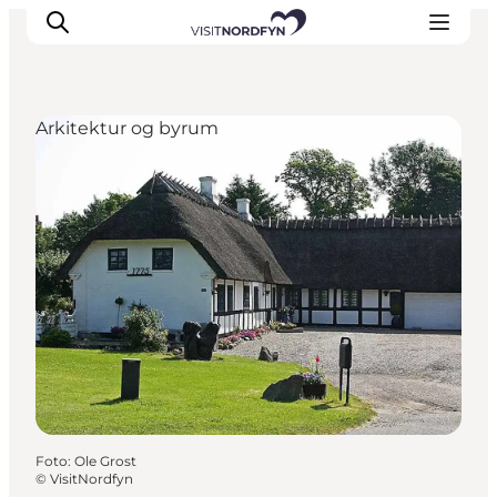
Arkitektur og byrum
Oplev
Det sker
Spis og drik
Overnatning
Book oplevelser
For børn
Foto
:
Ole Grost
©
VisitNordfyn