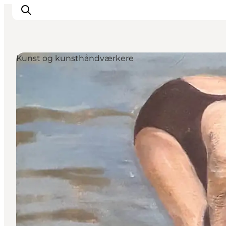
Kunst og kunsthåndværkere
Oplev
Det sker
Spis og drik
Overnatning
Book oplevelser
For børn