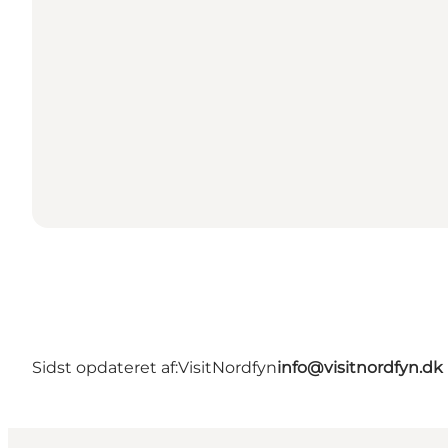
Sidst opdateret af:
VisitNordfyn
info@visitnordfyn.dk