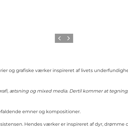
Forrige billede
Næste billede
er og grafiske værker inspireret af livets underfundig
grafi, ætsning og mixed media. Dertil kommer at tegning,
øjefaldende emner og kompositioner.
ksistensen. Hendes værker er inspireret af dyr, drømme 