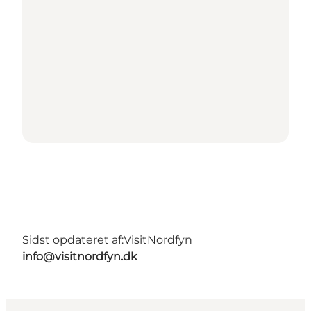
Sidst opdateret af:
VisitNordfyn
info@visitnordfyn.dk