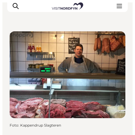
Shopping
Oplev
Det sker
Spis og drik
Overnatning
Book oplevelser
For børn
Foto
:
Kappendrup Slagteren