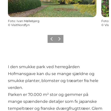
Foto
:
Ivan Møllebjerg
Foto
:
©
VisitNordfyn
©
Visi
Forrige billede
Næste billede
I den smukke park ved herregården
Hofmansgave kan du se mange sjældne og
smukke planter, blomster og træarter fra hele
verden.
Parken er 70.000 m² stor og gemmer på
mange spændende detaljer som fx japanske
tempeltræer og franske dværgfrugttræer. Glem