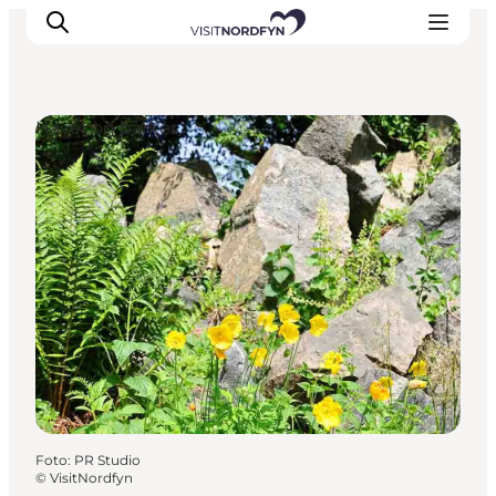
Haver og parker
Oplev
Det sker
Spis og drik
Overnatning
Book oplevelser
For børn
Foto
:
PR Studio
©
VisitNordfyn