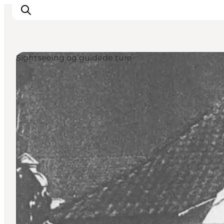
Sightseeing og guidede ture
Oplev
Det sker
Spis og drik
Overnatning
Book oplevelser
For børn