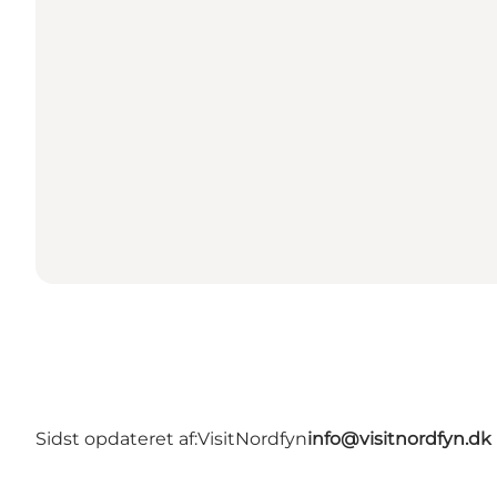
Sidst opdateret af:
VisitNordfyn
info@visitnordfyn.dk