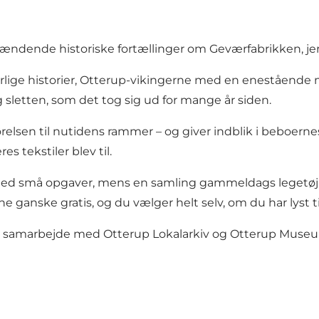
spændende historiske fortællinger om Geværfabrikken, j
ge historier, Otterup-vikingerne med en enestående mod
sletten, som det tog sig ud for mange år siden.
opførelsen til nutidens rammer – og giver indblik i beb
s tekstiler blev til.
t med små opgaver, mens en samling gammeldags legetøj
ne ganske gratis, og du vælger helt selv, om du har lyst til
t i samarbejde med
Otterup Lokalarkiv
og
Otterup Muse