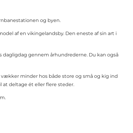
ernbanestationen og byen.
el af en vikingelandsby. Den eneste af sin art i
oernes dagligdag gennem århundrederne. Du kan også
 vækker minder hos både store og små og kig ind
 at deltage ét eller flere steder.
um
.