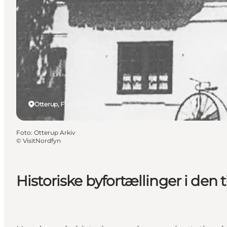
Otterup, Fyn og øerne
Foto
:
Otterup Arkiv
©
VisitNordfyn
Historiske byfortællinger i den 