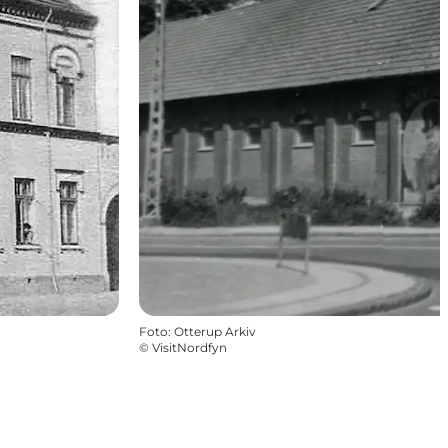
Foto
:
Otterup Arkiv
©
VisitNordfyn