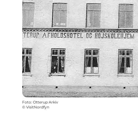
Foto
:
Otterup Arkiv
©
VisitNordfyn